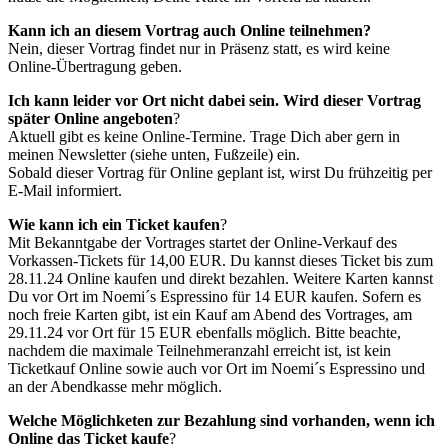
Kann ich an diesem Vortrag auch Online teilnehmen?
Nein, dieser Vortrag findet nur in Präsenz statt, es wird keine
Online-Übertragung geben.
Ich kann leider vor Ort nicht dabei sein. Wird dieser Vortrag
später Online angeboten
?
Aktuell gibt es keine Online-Termine. Trage Dich aber gern in
meinen Newsletter (siehe unten, Fußzeile) ein.
Sobald dieser Vortrag für Online geplant ist, wirst Du frühzeitig per
E-Mail informiert.
Wie kann ich ein Ticket kaufen
?
Mit Bekanntgabe der Vortrages startet der Online-Verkauf des
Vorkassen-Tickets für 14,00 EUR. Du kannst dieses Ticket bis zum
28.11.24 Online kaufen und direkt bezahlen. Weitere Karten kannst
Du vor Ort im Noemi´s Espressino für 14 EUR kaufen. Sofern es
noch freie Karten gibt, ist ein Kauf am Abend des Vortrages, am
29.11.24 vor Ort für 15 EUR ebenfalls möglich. Bitte beachte,
nachdem die maximale Teilnehmeranzahl erreicht ist, ist kein
Ticketkauf Online sowie auch vor Ort im Noemi´s Espressino und
an der Abendkasse mehr möglich.
Welche Möglichketen zur Bezahlung sind vorhanden, wenn ich
Online das Ticket kaufe
?